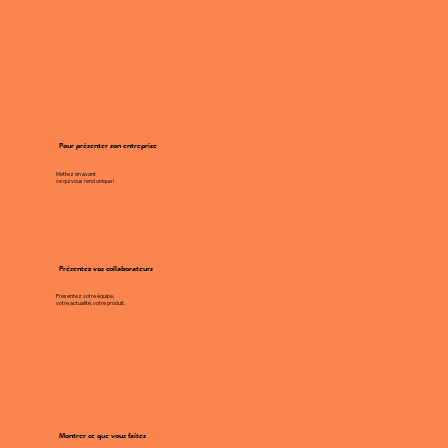
Pour présenter son entreprise
Mettez en avant
ce qui vous rend unique !
Présentez vos collaborateurs
Présentez votre équipe,
votre actualité, votre produit.
Montrer ce que vous faites