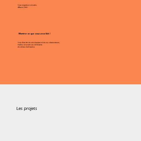
Vous organisez un salon,
diffusez l'info !
Montrer ce que vous avez fait !
Vous êtes fier de votre équipes et de vos collaborateurs,
mettez en avant vos séminaires
et soirées d'entreprise.
Les projets