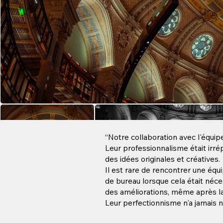
“Notre collaboration avec l'équip
Leur professionnalisme était irr
des idées originales et créatives.
Il est rare de rencontrer une équi
de bureau lorsque cela était néces
des améliorations, même après la f
Leur perfectionnisme n'a jamais nui