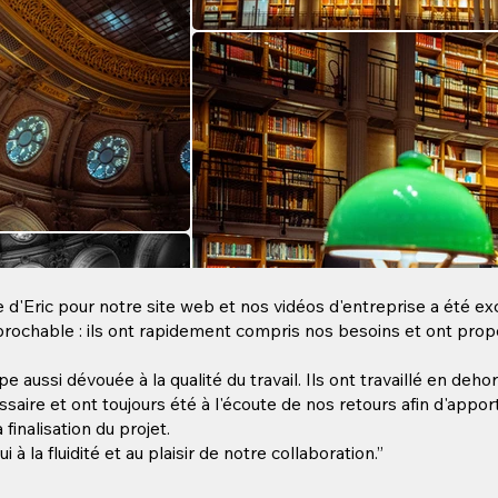
e d'Eric pour notre site web et nos vidéos d'entreprise a été ex
éprochable : ils ont rapidement compris nos besoins et ont pro
pe aussi dévouée à la qualité du travail. Ils ont travaillé en deh
saire et ont toujours été à l'écoute de nos retours afin d'appor
inalisation du projet.
 à la fluidité et au plaisir de notre collaboration.”