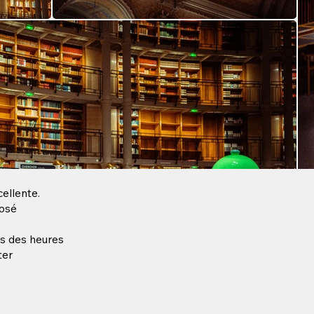
cellente.
posé
ors des heures
ter